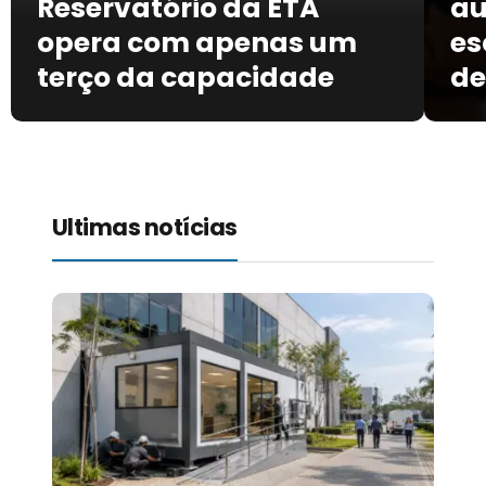
Reservatório da ETA
au
opera com apenas um
es
terço da capacidade
de
Ultimas notícias