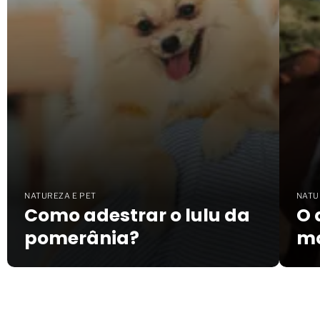
NATUREZA E PET
NATU
Como adestrar o lulu da
O 
pomerânia?
mo