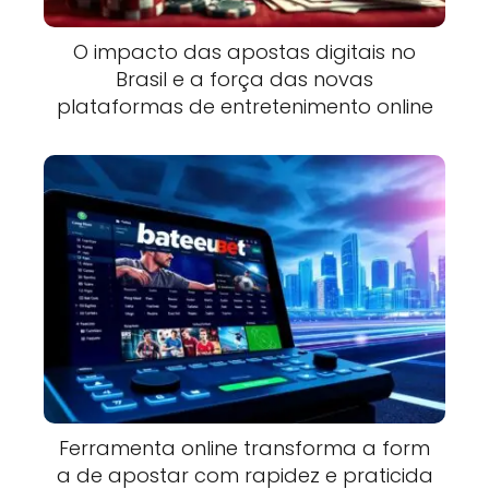
O impacto das apostas digitais no
Brasil e a força das novas
plataformas de entretenimento online
Ferramenta online transforma a form
a de apostar com rapidez e praticida