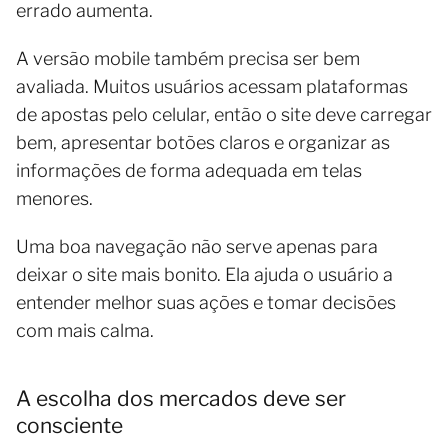
errado aumenta.
A versão mobile também precisa ser bem
avaliada. Muitos usuários acessam plataformas
de apostas pelo celular, então o site deve carregar
bem, apresentar botões claros e organizar as
informações de forma adequada em telas
menores.
Uma boa navegação não serve apenas para
deixar o site mais bonito. Ela ajuda o usuário a
entender melhor suas ações e tomar decisões
com mais calma.
A escolha dos mercados deve ser
consciente