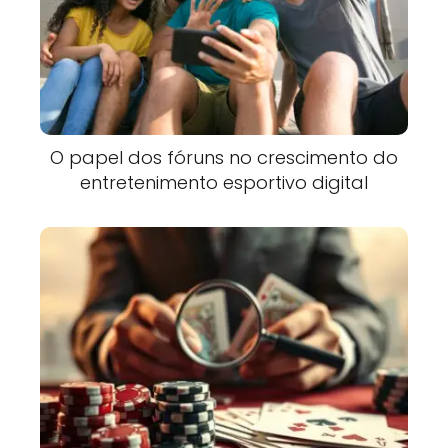
O papel dos fóruns no crescimento do
entretenimento esportivo digital