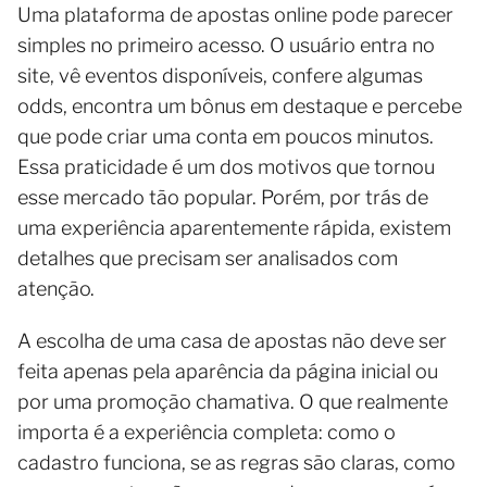
Uma plataforma de apostas online pode parecer
simples no primeiro acesso. O usuário entra no
site, vê eventos disponíveis, confere algumas
odds, encontra um bônus em destaque e percebe
que pode criar uma conta em poucos minutos.
Essa praticidade é um dos motivos que tornou
esse mercado tão popular. Porém, por trás de
uma experiência aparentemente rápida, existem
detalhes que precisam ser analisados com
atenção.
A escolha de uma casa de apostas não deve ser
feita apenas pela aparência da página inicial ou
por uma promoção chamativa. O que realmente
importa é a experiência completa: como o
cadastro funciona, se as regras são claras, como