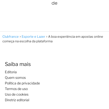
de
Clubfrance
Esporte e Lazer
A boa experiência em apostas online
começa na escolha da plataforma
Saiba mais
Editoria
Quem somos
Política de privacidade
Termos de uso
Uso de cookies
Diretriz editorial