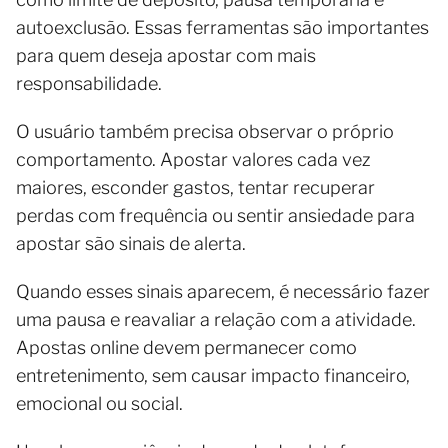
autoexclusão. Essas ferramentas são importantes
para quem deseja apostar com mais
responsabilidade.
O usuário também precisa observar o próprio
comportamento. Apostar valores cada vez
maiores, esconder gastos, tentar recuperar
perdas com frequência ou sentir ansiedade para
apostar são sinais de alerta.
Quando esses sinais aparecem, é necessário fazer
uma pausa e reavaliar a relação com a atividade.
Apostas online devem permanecer como
entretenimento, sem causar impacto financeiro,
emocional ou social.