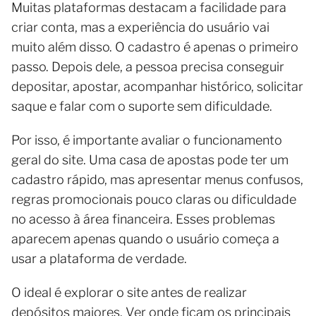
Muitas plataformas destacam a facilidade para
criar conta, mas a experiência do usuário vai
muito além disso. O cadastro é apenas o primeiro
passo. Depois dele, a pessoa precisa conseguir
depositar, apostar, acompanhar histórico, solicitar
saque e falar com o suporte sem dificuldade.
Por isso, é importante avaliar o funcionamento
geral do site. Uma casa de apostas pode ter um
cadastro rápido, mas apresentar menus confusos,
regras promocionais pouco claras ou dificuldade
no acesso à área financeira. Esses problemas
aparecem apenas quando o usuário começa a
usar a plataforma de verdade.
O ideal é explorar o site antes de realizar
depósitos maiores. Ver onde ficam os principais