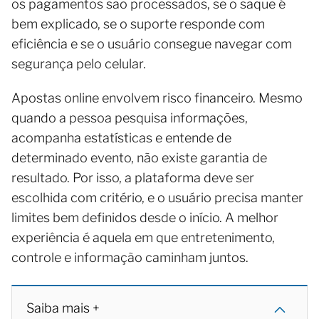
os pagamentos são processados, se o saque é
bem explicado, se o suporte responde com
eficiência e se o usuário consegue navegar com
segurança pelo celular.
Apostas online envolvem risco financeiro. Mesmo
quando a pessoa pesquisa informações,
acompanha estatísticas e entende de
determinado evento, não existe garantia de
resultado. Por isso, a plataforma deve ser
escolhida com critério, e o usuário precisa manter
limites bem definidos desde o início. A melhor
experiência é aquela em que entretenimento,
controle e informação caminham juntos.
Saiba mais +