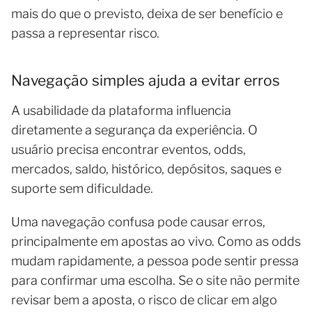
mais do que o previsto, deixa de ser benefício e
passa a representar risco.
Navegação simples ajuda a evitar erros
A usabilidade da plataforma influencia
diretamente a segurança da experiência. O
usuário precisa encontrar eventos, odds,
mercados, saldo, histórico, depósitos, saques e
suporte sem dificuldade.
Uma navegação confusa pode causar erros,
principalmente em apostas ao vivo. Como as odds
mudam rapidamente, a pessoa pode sentir pressa
para confirmar uma escolha. Se o site não permite
revisar bem a aposta, o risco de clicar em algo